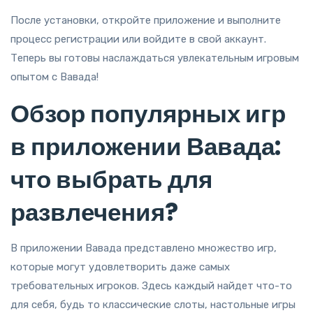
После установки, откройте приложение и выполните
процесс регистрации или войдите в свой аккаунт.
Теперь вы готовы наслаждаться увлекательным игровым
опытом с Вавада!
Обзор популярных игр
в приложении Вавада:
что выбрать для
развлечения?
В приложении Вавада представлено множество игр,
которые могут удовлетворить даже самых
требовательных игроков. Здесь каждый найдет что-то
для себя, будь то классические слоты, настольные игры