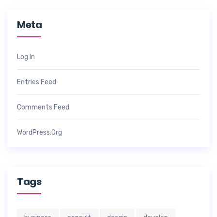
Meta
Log In
Entries Feed
Comments Feed
WordPress.org
Tags