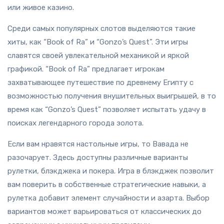
или живое казино.
Среди самых популярных слотов выделяются такие
хиты, как “Book of Ra” и “Gonzo’s Quest”. Эти игры
славятся своей увлекательной механикой и яркой
графикой. “Book of Ra” предлагает игрокам
захватывающее путешествие по древнему Египту с
возможностью получения внушительных выигрышей, в то
время как “Gonzo’s Quest” позволяет испытать удачу в
поисках легендарного города золота.
Если вам нравятся настольные игры, то Вавада не
разочарует. Здесь доступны различные варианты
рулетки, блэкджека и покера. Игра в блэкджек позволит
вам поверить в собственные стратегические навыки, а
рулетка добавит элемент случайности и азарта. Выбор
вариантов может варьироваться от классических до