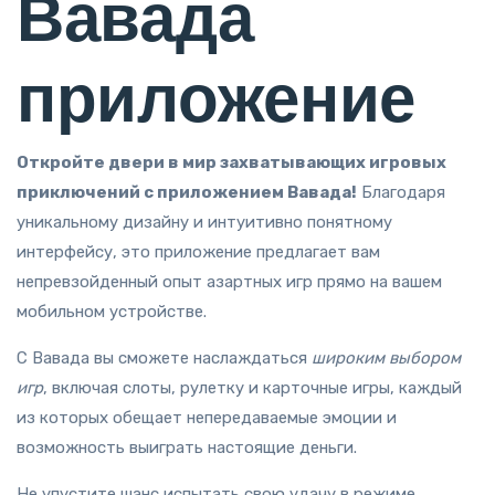
Вавада
приложение
Откройте двери в мир захватывающих игровых
приключений с приложением Вавада!
Благодаря
уникальному дизайну и интуитивно понятному
интерфейсу, это приложение предлагает вам
непревзойденный опыт азартных игр прямо на вашем
мобильном устройстве.
С Вавада вы сможете наслаждаться
широким выбором
игр
, включая слоты, рулетку и карточные игры, каждый
из которых обещает непередаваемые эмоции и
возможность выиграть настоящие деньги.
Не упустите шанс испытать свою удачу в режиме