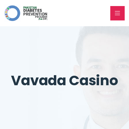
Vavada Casino